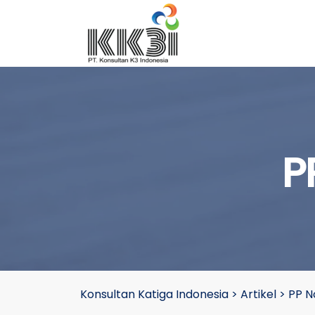
P
Konsultan Katiga Indonesia
>
Artikel
>
PP N