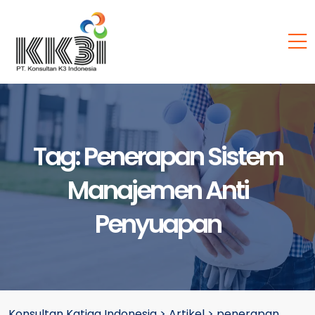
Tag:
Penerapan Sistem
Manajemen Anti
Penyuapan
Konsultan Katiga Indonesia
>
Artikel
>
penerapan